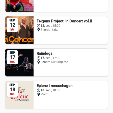
SEP.
Teigens Project: In Concert vol.II
12
schedule
12.
sep., 15:00
lør.
location_on
Stjørdal kirke
SEP.
Raindogs
17
schedule
17.
sep., 17:00
tor.
location_on
Søndre Kulturhjørne
SEP.
Eplene i messehagen
18
schedule
18.
sep., 10:00
fre.
location_on
Malm