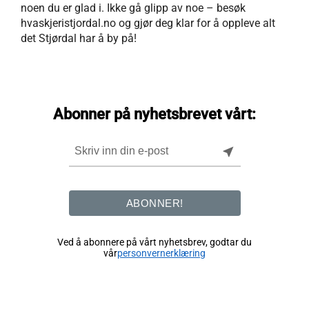
noen du er glad i. Ikke gå glipp av noe – besøk
hvaskjeristjordal.no og gjør deg klar for å oppleve alt
det Stjørdal har å by på!
Abonner på nyhetsbrevet vårt:
near_me
ABONNER!
Ved å abonnere på vårt nyhetsbrev, godtar du
vår
personvernerklæring