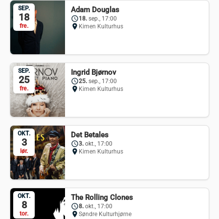
SEP.
Adam Douglas
18
schedule
18.
sep., 17:00
fre.
location_on
Kimen Kulturhus
SEP.
Ingrid Bjørnov
25
schedule
25.
sep., 17:00
fre.
location_on
Kimen Kulturhus
OKT.
Det Betales
3
schedule
3.
okt., 17:00
lør.
location_on
Kimen Kulturhus
OKT.
The Rolling Clones
8
schedule
8.
okt., 17:00
tor.
location_on
Søndre Kulturhjørne