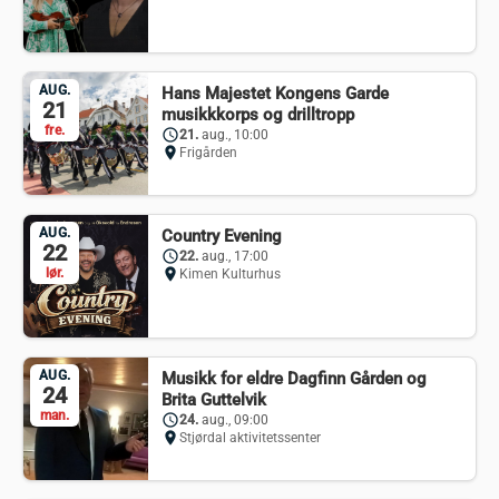
AUG.
Hans Majestet Kongens Garde
21
musikkkorps og drilltropp
fre.
schedule
21.
aug., 10:00
location_on
Frigården
AUG.
Country Evening
22
schedule
22.
aug., 17:00
lør.
location_on
Kimen Kulturhus
AUG.
Musikk for eldre Dagfinn Gården og
24
Brita Guttelvik
man.
schedule
24.
aug., 09:00
location_on
Stjørdal aktivitetssenter