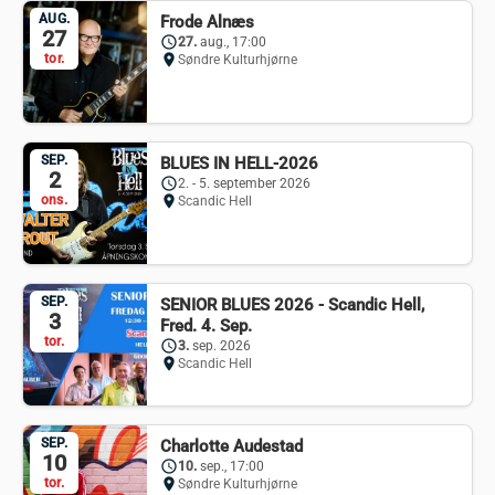
AUG.
Frode Alnæs
27
schedule
27.
aug., 17:00
tor.
location_on
Søndre Kulturhjørne
SEP.
BLUES IN HELL-2026
2
schedule
2. - 5. september 2026
ons.
location_on
Scandic Hell
SEP.
SENIOR BLUES 2026 - Scandic Hell,
3
Fred. 4. Sep.
tor.
schedule
3.
sep. 2026
location_on
Scandic Hell
SEP.
Charlotte Audestad
10
schedule
10.
sep., 17:00
tor.
location_on
Søndre Kulturhjørne