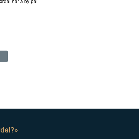
ørdal har å by på!
rdal?»