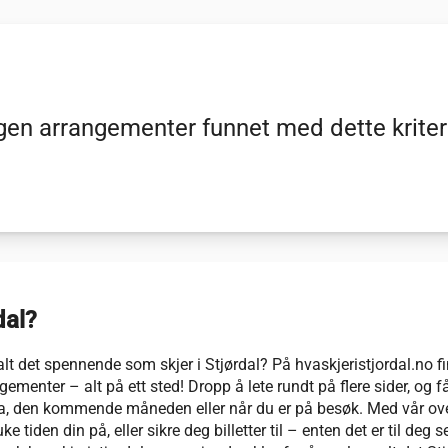
gen arrangementer funnet med dette kriter
dal?
alt det spennende som skjer i Stjørdal? På hvaskjeristjordal.no f
gementer – alt på ett sted! Dropp å lete rundt på flere sider, og få
elga, den kommende måneden eller når du er på besøk. Med vår over
 tiden din på, eller sikre deg billetter til – enten det er til deg se