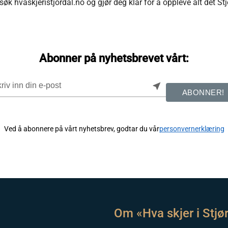
øk hvaskjeristjordal.no og gjør deg klar for å oppleve alt det Stj
Abonner på nyhetsbrevet vårt:
near_me
ABONNER!
Ved å abonnere på vårt nyhetsbrev, godtar du vår
personvernerklæring
Om «Hva skjer i Stjø