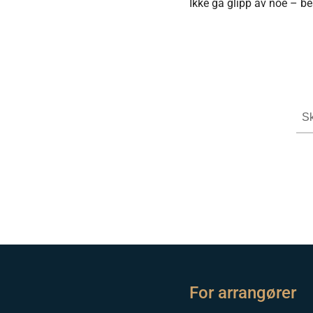
Ikke gå glipp av noe – bes
For arrangører