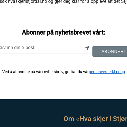
øk hvaskjeristjordal.no og gjør deg klar for å oppleve alt det Stj
Abonner på nyhetsbrevet vårt:
near_me
ABONNER!
Ved å abonnere på vårt nyhetsbrev, godtar du vår
personvernerklæring
Om «Hva skjer i Stjø