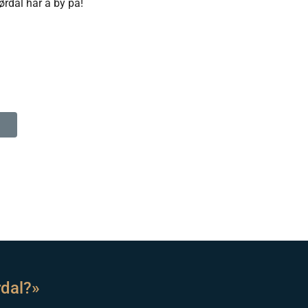
ørdal har å by på!
rdal?»