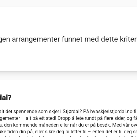
gen arrangementer funnet med dette kriter
dal?
alt det spennende som skjer i Stjørdal? På hvaskjeristjordal.no f
gementer – alt på ett sted! Dropp å lete rundt på flere sider, og få
elga, den kommende måneden eller når du er på besøk. Med vår over
 tiden din på, eller sikre deg billetter til – enten det er til deg se