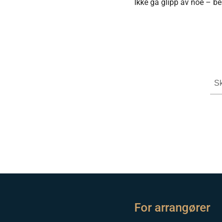
Ikke gå glipp av noe – bes
For arrangører