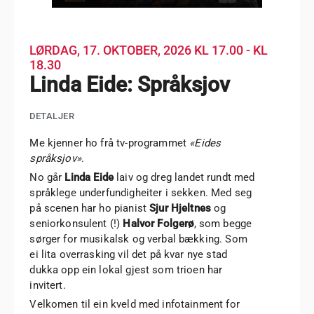
LØRDAG, 17. OKTOBER, 2026
KL 17.00 - KL
18.30
Linda Eide: Språksjov
DETALJER
Me kjenner ho frå tv-programmet
«Eides
språksjov»
.
No går
Linda Eide
laiv og dreg landet rundt med
språklege underfundigheiter i sekken. Med seg
på scenen har ho pianist
Sjur Hjeltnes
og
seniorkonsulent (!)
Halvor Folgerø
, som begge
sørger for musikalsk og verbal bækking. Som
ei lita overrasking vil det på kvar nye stad
dukka opp ein lokal gjest som trioen har
invitert.
Velkomen til ein kveld med infotainment for