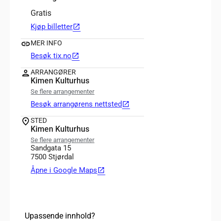
Gratis
Kjøp billetter
open_in_new
MER INFO
Besøk tix.no
open_in_new
ARRANGØRER
Kimen Kulturhus
Se flere arrangementer
Besøk arrangørens nettsted
open_in_new
STED
Kimen Kulturhus
Se flere arrangementer
Sandgata 15
7500 Stjørdal
Åpne i Google Maps
open_in_new
Upassende innhold?