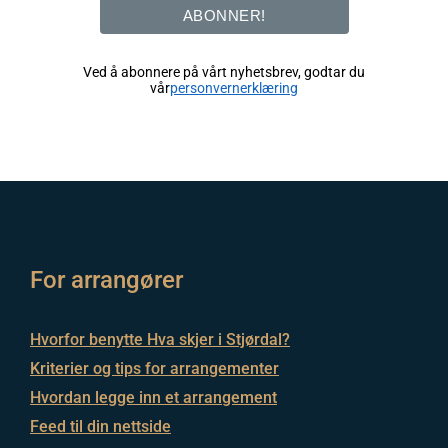
ABONNER!
Ved å abonnere på vårt nyhetsbrev, godtar du
vår
personvernerklæring
For arrangører
Hvorfor benytte Hva skjer i Stjørdal?
Kriterier og tips for arrangementer
Hvordan legge inn et arrangement
Feed til din nettside