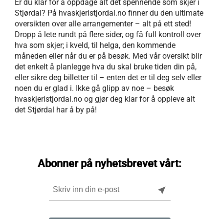
Er du klar for å oppdage alt det spennende som skjer i
Stjørdal? På hvaskjeristjordal.no finner du den ultimate
oversikten over alle arrangementer – alt på ett sted!
Dropp å lete rundt på flere sider, og få full kontroll over
hva som skjer; i kveld, til helga, den kommende
måneden eller når du er på besøk. Med vår oversikt blir
det enkelt å planlegge hva du skal bruke tiden din på,
eller sikre deg billetter til – enten det er til deg selv eller
noen du er glad i. Ikke gå glipp av noe – besøk
hvaskjeristjordal.no og gjør deg klar for å oppleve alt
det Stjørdal har å by på!
Abonner på nyhetsbrevet vårt:
near_me