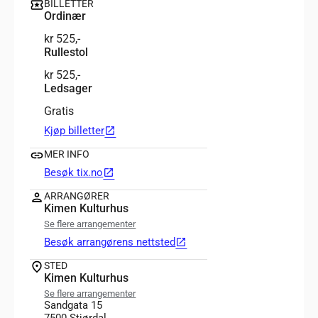
BILLETTER
Ordinær
kr 525,-
Rullestol
kr 525,-
Ledsager
Gratis
Kjøp billetter
open_in_new
MER INFO
Besøk tix.no
open_in_new
ARRANGØRER
Kimen Kulturhus
Se flere arrangementer
Besøk arrangørens nettsted
open_in_new
STED
Kimen Kulturhus
Se flere arrangementer
Sandgata 15