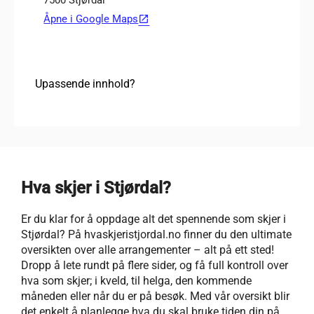
7500 Stjørdal
Åpne i Google Maps
open_in_new
Upassende innhold?
Hva skjer i Stjørdal?
Er du klar for å oppdage alt det spennende som skjer i
Stjørdal? På hvaskjeristjordal.no finner du den ultimate
oversikten over alle arrangementer – alt på ett sted!
Dropp å lete rundt på flere sider, og få full kontroll over
hva som skjer; i kveld, til helga, den kommende
måneden eller når du er på besøk. Med vår oversikt blir
det enkelt å planlegge hva du skal bruke tiden din på,