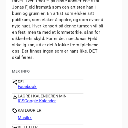
farvel. Tvert imot – på disse konsertene skal
Jonas Fjeld fremstå som den artisten han i
bunn og grunn er: En artist som elsker sitt
publikum, som elsker å opptre, og som evner å
nyte nuet. Hver konsert på denne turneen vil bli
en fest, men ta med et lommetørkle, sånn for
sikkerhets skyld. For er det noe Jonas Fjeld
virkelig kan, så er det å lokke frem følelsene i
oss. Det finnes ingen som er hans like. DET
skal feires.
MER INFO
DEL
Facebook
LAGRE I KALENDEREN MIN
ICS
Google Kalender
KATEGORIER
Musikk
BILLETTER