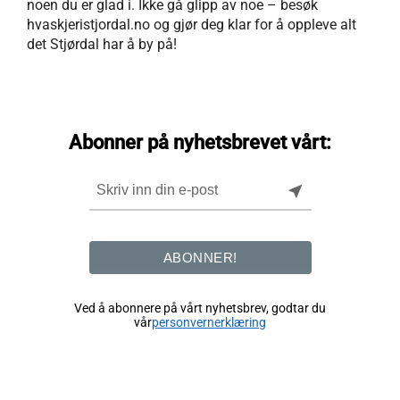
noen du er glad i. Ikke gå glipp av noe – besøk
hvaskjeristjordal.no og gjør deg klar for å oppleve alt
det Stjørdal har å by på!
Abonner på nyhetsbrevet vårt:
near_me
ABONNER!
Ved å abonnere på vårt nyhetsbrev, godtar du
vår
personvernerklæring