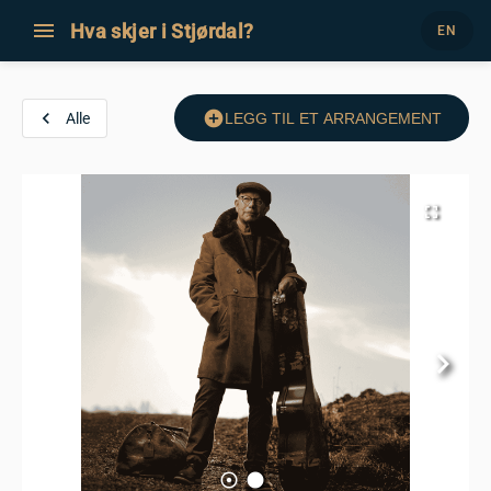
menu
Hva skjer i Stjørdal?
EN
navigate_before
add_circle
Alle
LEGG TIL ET ARRANGEMENT
fullscreen
keyboard_arrow_right
adjust
lens