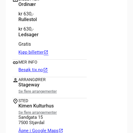
Ordinær
kr 630,-
Rullestol
kr 630,-
Ledsager
Gratis
Kjøp billetter
open_in_new
MER INFO
Besøk tix.no
open_in_new
ARRANGØRER
Stageway
Se flere arrangementer
STED
Kimen Kulturhus
Se flere arrangementer
Sandgata 15
7500 Stjørdal
Åpne i Google Maps
open_in_new