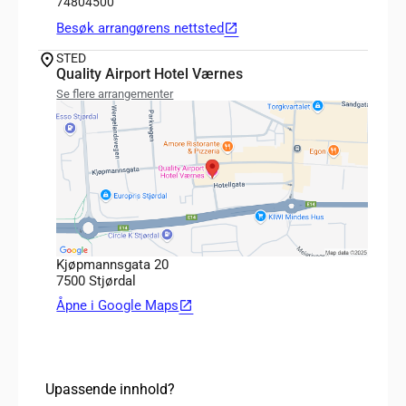
74804500
Besøk arrangørens nettsted
open_in_new
STED
Quality Airport Hotel Værnes
Se flere arrangementer
Kjøpmannsgata 20
7500 Stjørdal
Åpne i Google Maps
open_in_new
Upassende innhold?