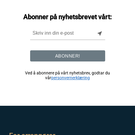
Abonner på nyhetsbrevet vårt:
near_me
ABONNER!
Ved å abonnere på vårt nyhetsbrev, godtar du
vår
personvernerklæring