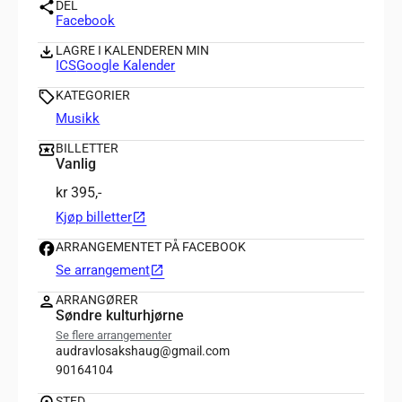
DEL
Facebook
LAGRE I KALENDEREN MIN
ICS
Google Kalender
KATEGORIER
Musikk
BILLETTER
Vanlig
kr 395,-
Kjøp billetter
open_in_new
ARRANGEMENTET PÅ FACEBOOK
Se arrangement
open_in_new
ARRANGØRER
Søndre kulturhjørne
Se flere arrangementer
audravlosakshaug@gmail.com
90164104
STED