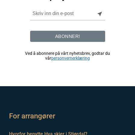
near_me
ABONNER!
Ved å abonnere på vårt nyhetsbrev, godtar du
vår
personvernerklæring
For arrangører
Hvorfor benytte Hva skjer i Stjørdal?