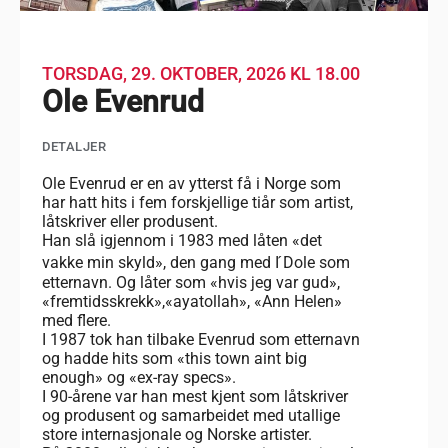
TORSDAG, 29. OKTOBER, 2026
KL 18.00
Ole Evenrud
DETALJER
Ole Evenrud er en av ytterst få i Norge som
har hatt hits i fem forskjellige tiår som artist,
låtskriver eller produsent.
Han slå igjennom i 1983 med låten «det
vakke min skyld», den gang med I ́Dole som
etternavn. Og låter som «hvis jeg var gud»,
«fremtidsskrekk»,«ayatollah», «Ann Helen»
med flere.
I 1987 tok han tilbake Evenrud som etternavn
og hadde hits som «this town aint big
enough» og «ex-ray specs».
I 90-årene var han mest kjent som låtskriver
og produsent og samarbeidet med utallige
store internasjonale og Norske artister.