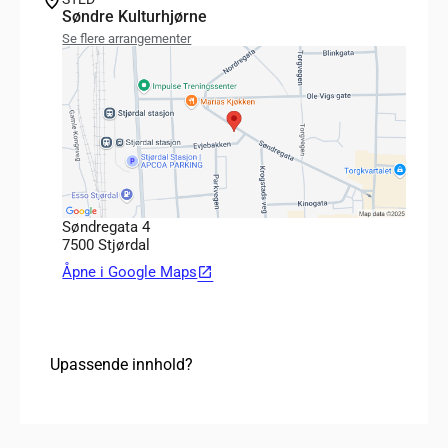
Søndre Kulturhjørne
Se flere arrangementer
Søndregata 4
7500 Stjørdal
Åpne i Google Maps
open_in_new
Upassende innhold?