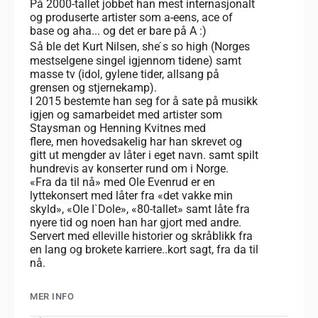
På 2000-tallet jobbet han mest internasjonalt
og produserte artister som a-eens, ace of
base og aha... og det er bare på A :)
Så ble det Kurt Nilsen, she ́s so high (Norges
mestselgene singel igjennom tidene) samt
masse tv (idol, gylene tider, allsang på
grensen og stjernekamp).
I 2015 bestemte han seg for å sate på musikk
igjen og samarbeidet med artister som
Staysman og Henning Kvitnes med
flere, men hovedsakelig har han skrevet og
gitt ut mengder av låter i eget navn. samt spilt
hundrevis av konserter rund om i Norge.
«Fra da til nå» med Ole Evenrud er en
lyttekonsert med låter fra «det vakke min
skyld», «Ole I`Dole», «80-tallet» samt låte fra
nyere tid og noen han har gjort med andre.
Servert med elleville historier og skråblikk fra
en lang og brokete karriere..kort sagt, fra da til
nå.
MER INFO