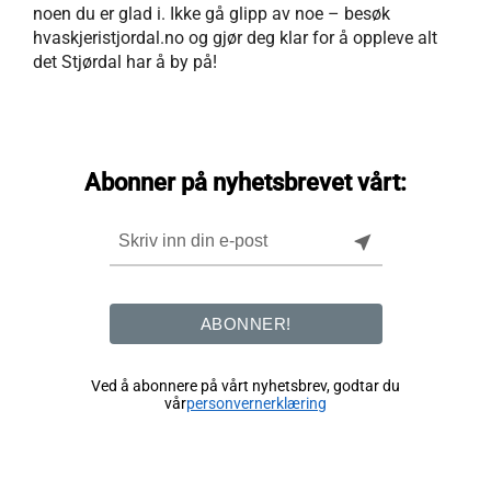
noen du er glad i. Ikke gå glipp av noe – besøk
hvaskjeristjordal.no og gjør deg klar for å oppleve alt
det Stjørdal har å by på!
Abonner på nyhetsbrevet vårt:
near_me
ABONNER!
Ved å abonnere på vårt nyhetsbrev, godtar du
vår
personvernerklæring