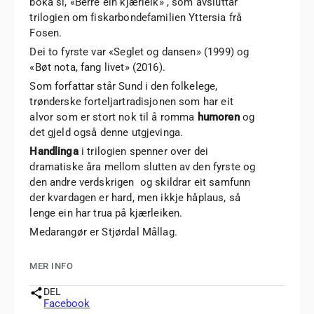
boka si, «Berre ein kjærleik» , som avsluttar
trilogien om fiskarbondefamilien Yttersia frå
Fosen.
Dei to fyrste var «Seglet og dansen» (1999) og
«Bøt nota, fang livet» (2016).
Som forfattar står Sund i den folkelege,
trønderske forteljartradisjonen som har eit
alvor som er stort nok til å romma
humoren
og
det gjeld også denne utgjevinga.
Handlinga
i trilogien spenner over dei
dramatiske åra mellom slutten av den fyrste og
den andre verdskrigen og skildrar eit samfunn
der kvardagen er hard, men ikkje håplaus, så
lenge ein har trua på kjærleiken.
Medarangør er Stjørdal Mållag.
MER INFO
DEL
Facebook