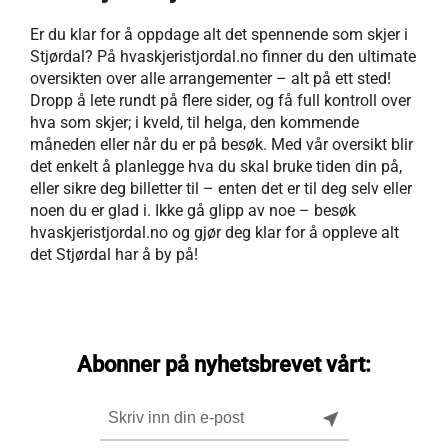
Er du klar for å oppdage alt det spennende som skjer i
Stjørdal? På hvaskjeristjordal.no finner du den ultimate
oversikten over alle arrangementer – alt på ett sted!
Dropp å lete rundt på flere sider, og få full kontroll over
hva som skjer; i kveld, til helga, den kommende
måneden eller når du er på besøk. Med vår oversikt blir
det enkelt å planlegge hva du skal bruke tiden din på,
eller sikre deg billetter til – enten det er til deg selv eller
noen du er glad i. Ikke gå glipp av noe – besøk
hvaskjeristjordal.no og gjør deg klar for å oppleve alt
det Stjørdal har å by på!
Abonner på nyhetsbrevet vårt:
near_me