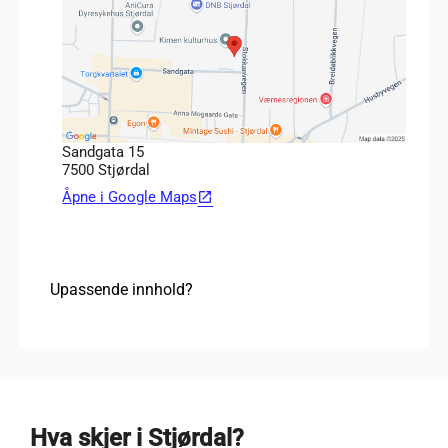
Sandgata 15
7500 Stjørdal
Åpne i Google Maps
open_in_new
Upassende innhold?
Hva skjer i Stjørdal?