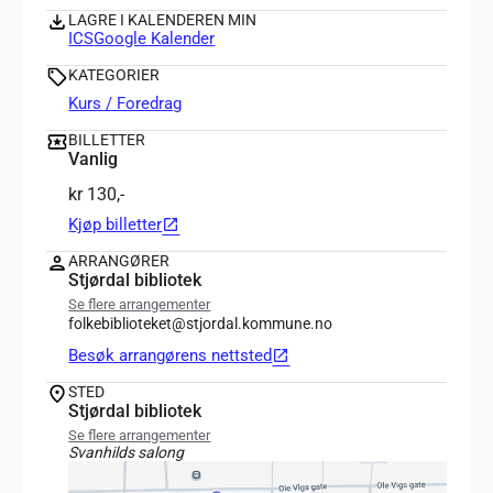
LAGRE I KALENDEREN MIN
ICS
Google Kalender
KATEGORIER
Kurs / Foredrag
BILLETTER
Vanlig
kr 130,-
Kjøp billetter
open_in_new
ARRANGØRER
Stjørdal bibliotek
Se flere arrangementer
folkebiblioteket@stjordal.kommune.no
Besøk arrangørens nettsted
open_in_new
STED
Stjørdal bibliotek
Se flere arrangementer
Svanhilds salong