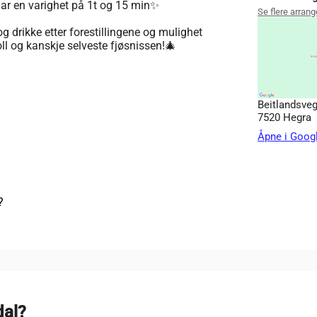
 har en varighet på 1t og 15 min✨
Se flere arran
og drikke etter forestillingene og mulighet
roll og kanskje selveste fjøsnissen!🎄
Beitlandsve
7520 Hegra
Åpne i Goog
?
dal?