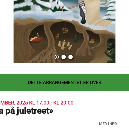
adjust
lens
lens
DETTE ARRANGEMENTET ER OVER
EMBER, 2025
KL 17.00 - KL 20.00
 på juletreet»
MER INFO