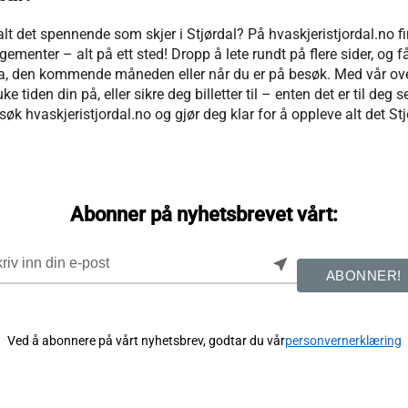
alt det spennende som skjer i Stjørdal? På hvaskjeristjordal.no f
gementer – alt på ett sted! Dropp å lete rundt på flere sider, og få
elga, den kommende måneden eller når du er på besøk. Med vår over
 tiden din på, eller sikre deg billetter til – enten det er til deg se
øk hvaskjeristjordal.no og gjør deg klar for å oppleve alt det Stj
Abonner på nyhetsbrevet vårt:
near_me
ABONNER!
Ved å abonnere på vårt nyhetsbrev, godtar du vår
personvernerklæring