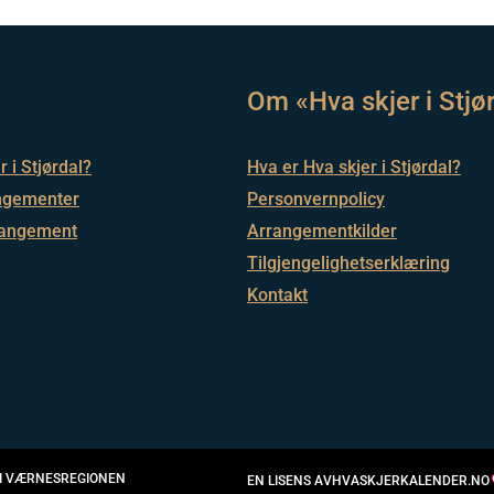
Om «Hva skjer i Stjø
 i Stjørdal?
Hva er Hva skjer i Stjørdal?
rangementer
Personvernpolicy
rrangement
Arrangementkilder
Tilgjengelighetserklæring
Kontakt
I VÆRNESREGIONEN
EN LISENS AV
HVASKJERKALENDER.NO