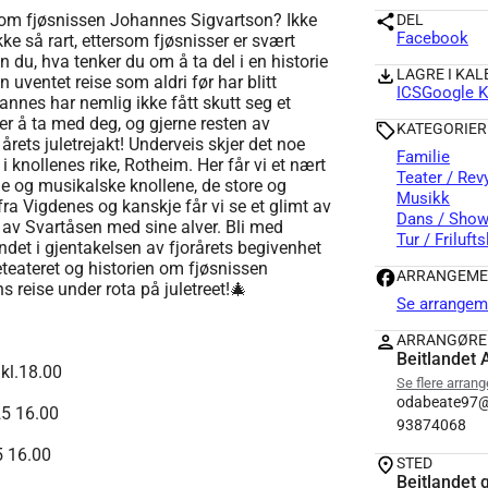
t om fjøsnissen Johannes Sigvartson? Ikke
DEL
Facebook
kke så rart, ettersom fjøsnisser er svært
n du, hva tenker du om å ta del i en historie
LAGRE I KA
 uventet reise som aldri før har blitt
ICS
Google K
hannes har nemlig ikke fått skutt seg et
er å ta med deg, og gjerne resten av
KATEGORIER
årets juletrejakt! Underveis skjer det noe
Familie
 i knollenes rike, Rotheim. Her får vi et nært
Teater / Rev
e og musikalske knollene, de store og
Musikk
fra Vigdenes og kanskje får vi se et glimt av
Dans / Sho
av Svartåsen med sine alver. Bli med
Tur / Frilufts
andet i gjentakelsen av fjorårets begivenhet
teateret og historien om fjøsnissen
ARRANGEME
 reise under rota på juletreet!🎄
Se arrangem
ARRANGØRE
Beitlandet 
 kl.18.00
Se flere arran
odabeate97
25 16.00
93874068
5 16.00
STED
Beitlandet 