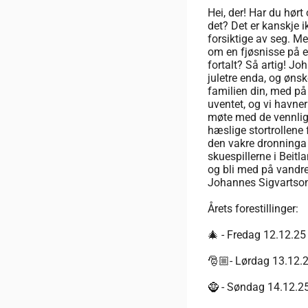
Hei, der! Har du hør
det? Det er kanskje i
forsiktige av seg. Me
om en fjøsnisse på en
fortalt? Så artig! Jo
juletre enda, og ønsk
familien din, med på 
uventet, og vi havner
møte med de vennlig
hæslige stortrollene 
den vakre dronninga 
skuespillerne i Beitl
og bli med på vandre
Johannes Sigvartsons
Årets forestillinger:
🎄 - Fredag 12.12.25
🎅🏼- Lørdag 13.12.
🧌 - Søndag 14.12.2