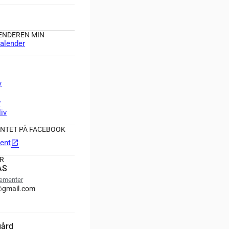
LENDEREN MIN
alender
y
w
liv
NTET PÅ FACEBOOK
ent
open_in_new
R
AS
gementer
@gmail.com
gård